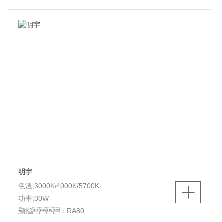
尺寸：Ф500*85mm
功能：三色調光
明宇
色溫;3000K/4000K/5700K
功率;30W
顯指：RA80