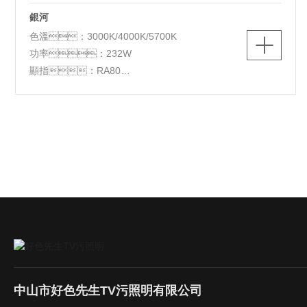
銀河
色溫：3000K/4000K/5700K
功率：232W
顯指：RA80
光源：LED
顏色：白+極速灰
材質：鋁+PS+水晶
尺寸：L1100*W700*H95mm
功能：三色調光
中山市好色先生TV污照明有限公司