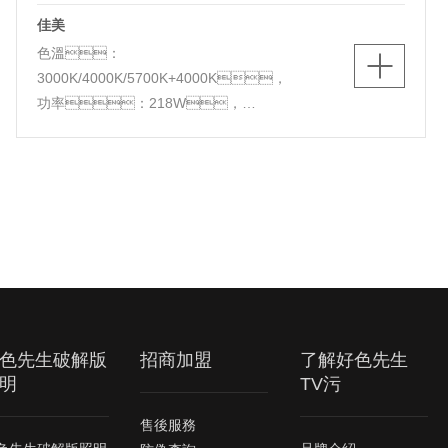
佳美
色溫：
3000K/4000K/5700K+4000K，
功率：218W，
顯指：RA80，
光源：LED，
顏色：白+灰，
材質;鐵+亞克力，
尺寸：1080*680*H90，
功能：離線語音，
色先生破解版
招商加盟
了解好色先生
明
TV污
售後服務