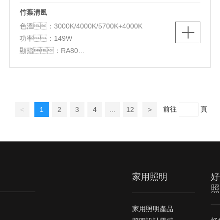
竹葉清風
色溫：3000K/4000K/5700K+4000K
功率：149W
顯指：RA80
光源：LED
顏色：白+灰
材質：鐵+亞克力
尺寸：1100*700*H70
前往
頁
<
1
2
3
4
...
12
>
功能：三色切換
家用照明
好
照
家用照明產品