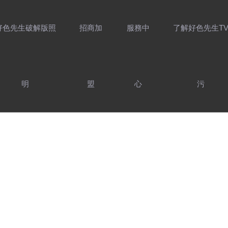
好色先生破解版照
招商加
服務中
了解好色先生T
明
盟
心
污
介紹
好色先生破解版
家用照明產品
售後服務
製造實力
照明設計靈感
前往工程官網
服務支持
防偽查詢
最新資訊
好色AV网站下载
聯係好色先生TV
精選案例
加入
好色AV网站下载照
照明產品
用光指南
污
HOME LIGHTING