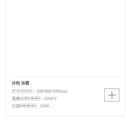
沐煦 浴霸
尺寸：300*600*100mm
電機功率：40W*2
光源：24W
取暖功率：2600W