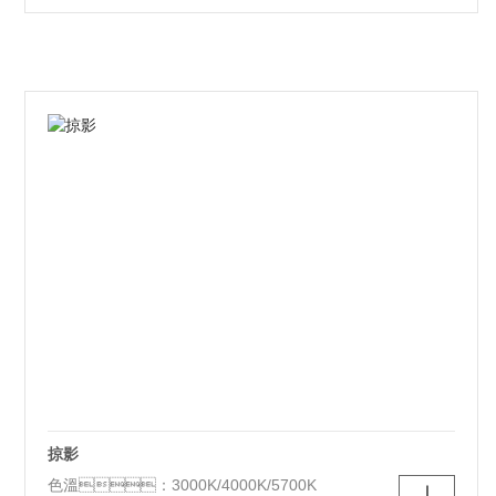
光源類別：LED
顏色：白色
材質：鐵+PS
尺寸：530*480*90mm
功能性：三色調光
掠影
色溫：3000K/4000K/5700K