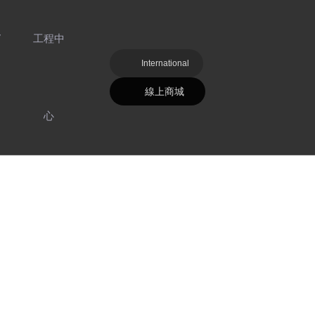
V
工程中
International
線上商城
心
好色先生TV
明
污