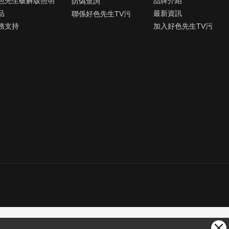
色先生破解版照明
品牌介紹
防偽查詢
品
最新資訊
聯係好色先生TV污
務支持
加入好色先生TV污