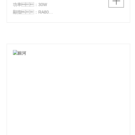
功率：30W
顯指：RA80
光源：LED
顏色;白+電泳金
材質：鋁+鐵+亞克力
尺寸：Φ410*70
功能：三色切換