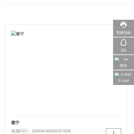
光源類型：LED
顏色：白+紫金
材質：鋁+鐵+亞克力
尺寸：Φ410*70
功能：三色切換
客服熱線
QQ
微信
E-mail
馨宇
色溫：3000K/4000K/5700K