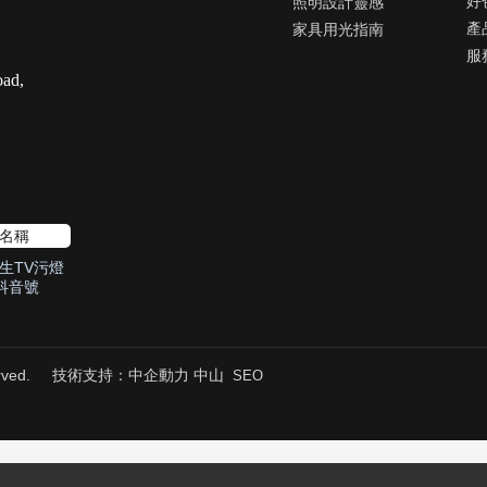
好
照明設計靈感
產
家具用光指南
服
oad,
生TV污燈
抖音號
ved.
技術支持：
中企動力
中山
SEO