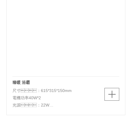
臻暖 浴霸
尺寸：615*315*150mm
電機功率40W*2
光源：22W
取暖功率2800W
整機2880W
顏色：白色+灰色