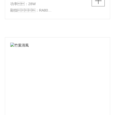
功率：28W
顯指：RA80
光源：LED
顏色：茶色
材質：鐵+亞克力+PS
尺寸：Φ415*70