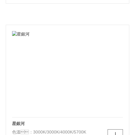
光源類別：LED
顏色：白色
材質：鐵+PS
尺寸：Ф520*80mm
功能：三色調光
星銀河
色溫：3000K/3000K/4000K/5700K