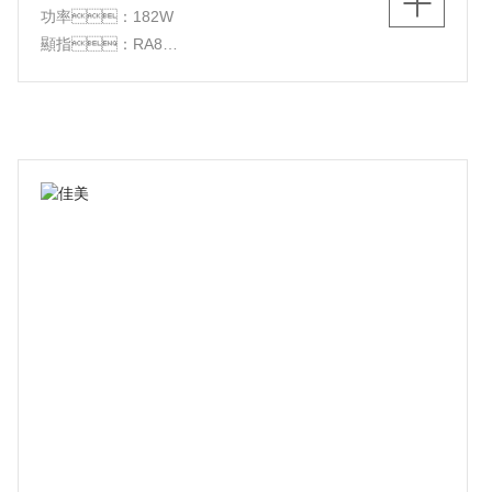
功率：182W
顯指：RA8
光源：LED
顏色：白+極速灰
材質：鋁+PS+水晶
尺寸：L1080*W680*H105mm
功能：三色調光