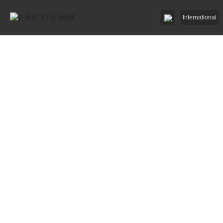
International
好色AV网站下载照明

好色先生破解版照明

招商加盟
服務中心

了解好色先生TV污

工程中心

加入好色先生TV污